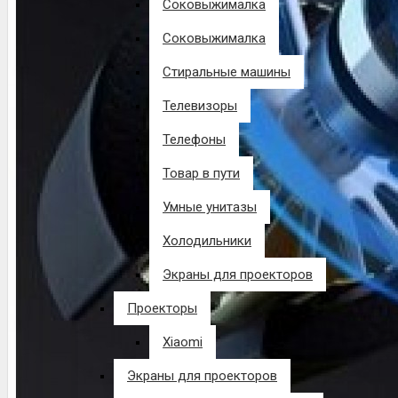
Соковыжималка
Соковыжималка
Стиральные машины
Телевизоры
Телефоны
Товар в пути
Умные унитазы
Холодильники
Экраны для проекторов
Проекторы
Xiaomi
Экраны для проекторов