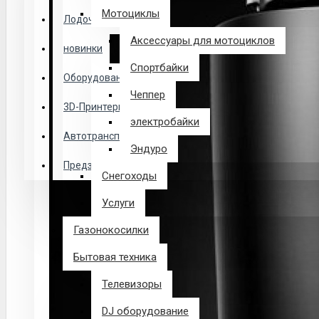
Логин
Мотоциклы
Лодочные Моторы
Аксессуары для мотоциклов
новинки
Закладки
Спортбайки
Оборудование
Чеппер
Сравнение
3D-Принтеры
электробайки
0 товар(ов) - 0 р.
Автотранспорт
Эндуро
Предзаказ из Китая
Снегоходы
В корзине пусто!
Услуги
Газонокосилки
Бытовая техника
Телевизоры
DJ оборудование