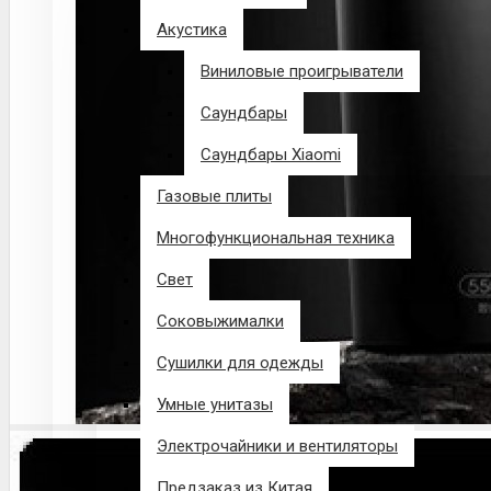
Акустика
Виниловые проигрыватели
Саундбары
Саундбары Xiaomi
Газовые плиты
Многофункциональная техника
Свет
Соковыжималки
Сушилки для одежды
Умные унитазы
Электрочайники и вентиляторы
Предзаказ из Китая