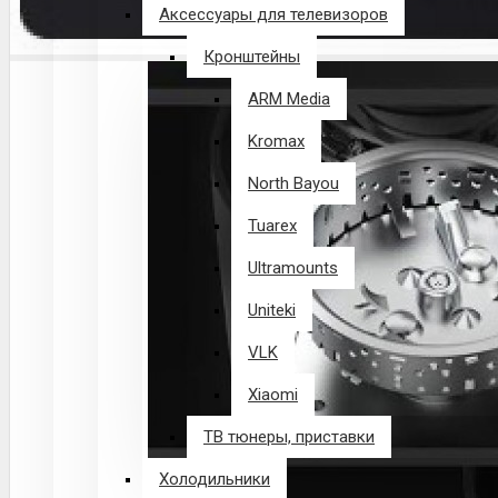
Аксессуары для телевизоров
Кронштейны
ARM Media
Kromax
North Bayou
Tuarex
Ultramounts
Uniteki
VLK
Xiaomi
ТВ тюнеры, приставки
Холодильники