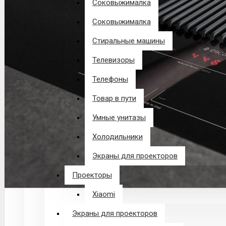
Соковыжималка
Соковыжималка
Стиральные машины
Телевизоры
Телефоны
Товар в пути
Умные унитазы
Холодильники
Экраны для проекторов
Проекторы
Xiaomi
Экраны для проекторов