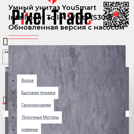
Умный унитаз YouSmart
Intelligent Toilet White (S300)
Обновленная версия с насосом
Menu
Везде
Везде
0 товар(ов) - 0 р.
Бытовая техника
Газонокосилки
В корзине пусто!
Лодочные Моторы
новинки