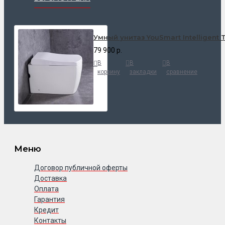
Умный унитаз YouSmart Intelligent 
79 900 р.
В
В
В
корзину
закладки
сравнение
Меню
Договор публичной оферты
Доставка
Оплата
Гарантия
Кредит
Контакты