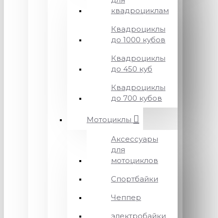
квадроциклам
Квадроциклы
до 1000 кубов
Квадроциклы
до 450 куб
Квадроциклы
до 700 кубов
Мотоциклы
Аксессуары
для
мотоциклов
Спортбайки
Чеппер
электробайки