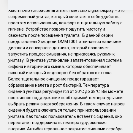
Xiaomi Diiib Antibacterial Smart Toilet LED Digital Display – это
современный унитаз, который сочетает в себе удобство,
простоту использования, комфорт и тщательную заботу о
гигиене. Устройство позволит ощутить чистоту и
свежесть после посещения туалета. В данной серии
представлены 2 модели. DMMT001 отличается наличием
дисплея и сенсорного датчика, который позволяет
запустить процесс смывания, не прикасаясь руками к
унитазу. В унитазе установлен запатентованная система
сифона и вторичного смыва, который обеспечивает
сильный и мощный водоворот без обратного оттока.
Более тщательное очищение предотвращает
образование налета и рост бактерий. Температура
сидения унитаза регулируется от 30°С до 38°С. Вы можете
постоянное поддержание необходимой температуры или
выбрать режим энергосбережения. В таком случае нагрев
сидения будет включаться только при использовании
унитаза. Как только пользователь встанет с сиденья, оно
перестанет поддерживать температуру, экономя
энергию. Антибактериальное покрытие с ионами серебра