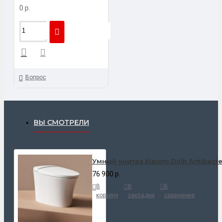
0 р.
Вопрос
ВЫ СМОТРЕЛИ
Умный унитаз Xiaomi Diiib Antibact
76 900 р.
В
В
В
корзину
закладки
сравнение