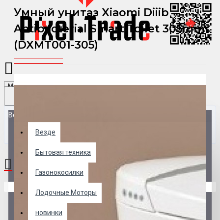
Умный унитаз Xiaomi Diiib
Antibacterial Smart Toilet 305mm
(DXMT001-305)
Menu
Везде
Везде
0 товар(ов) - 0 р.
Бытовая техника
Газонокосилки
В корзине пусто!
Лодочные Моторы
новинки