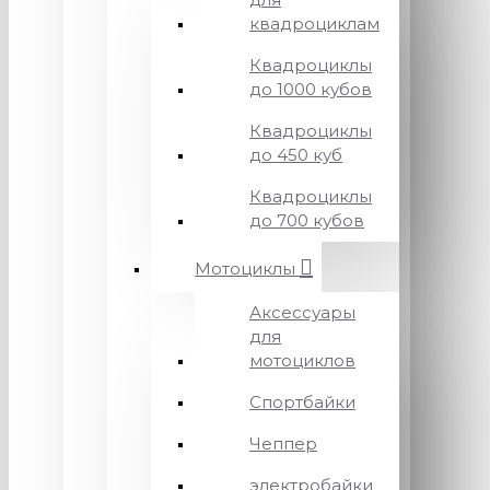
квадроциклам
Квадроциклы
до 1000 кубов
Квадроциклы
до 450 куб
Квадроциклы
до 700 кубов
Мотоциклы
Аксессуары
для
мотоциклов
Спортбайки
Чеппер
электробайки