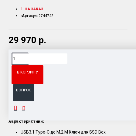
НА ЗАКАЗ
Артикул:
2744742
29 970 р.
Доставка товара по всему Таможенному союзу.
Гарантия возврата и обмена брака.
В КОРЗИНУ
Система бонусов и подарков за покупки.
ВОПРОС
ОПИСАНИЕ
Характеристики:
USB3.1 Type-C до M.2 M Ключ для SSD Box.