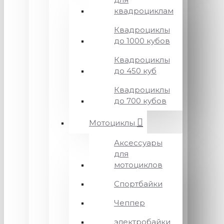
квадроциклам
Квадроциклы
до 1000 кубов
Квадроциклы
до 450 куб
Квадроциклы
до 700 кубов
Мотоциклы
Аксессуары
для
мотоциклов
Спортбайки
Чеппер
электробайки