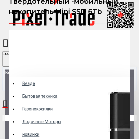
Твердотельный -мобильный
накопитель Mini SSD 6Tb
Menu
Везде
Везде
0 товар(ов) - 0 р.
Бытовая техника
Газонокосилки
В корзине пусто!
Лодочные Моторы
новинки