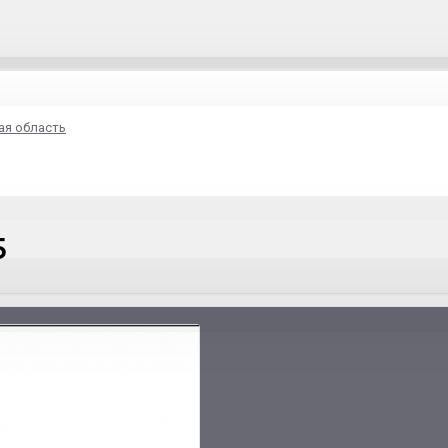
ая область
5