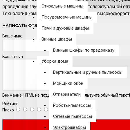
Стиральные машины
проведения глубоких исследований, интеллектуальной опт
Технология компенсации движения MEMC, высокоскоростн
Посудомоечные машины
НАПИСАТЬ ОТЗЫВ
Печи и духовые шкафы
Ваше имя:
Винные шкафы
Винные шкафы по предзаказу
Ваш отзыв
Уборка дома
Вертикальные и ручные пылесосы
Мойщики окон
Отпариватели
Внимание:
HTML не поддерживается! Используйте обычный текст!
Рейтинг
Роботы-пылесосы
Плохо
Хорошо
Сетевые пылесосы
Электрошвабры