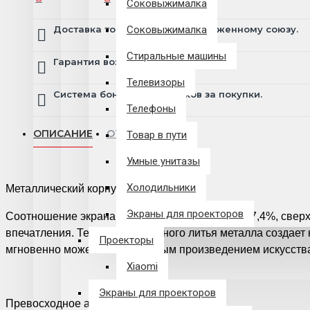
Соковыжималка
Доставка товара по всему Таможенному союзу.
Соковыжималка
Стиральные машины
Гарантия возврата и обмена брака.
Телевизоры
Система бонусов и подарков за покупки.
Телефоны
ОПИСАНИЕ
ОТЗЫВЫ
Товар в пути
Умные унитазы
Холодильники
Металлический корпус
Экраны для проекторов
Соотношение экрана к корпусу составляет до 97,4%, свер
впечатления. Технология цельного литья металла создает
Проекторы
мгновенно может стать изящным произведением искусства
Xiaomi
Экраны для проекторов
Превосходное аудиовизуальное качество