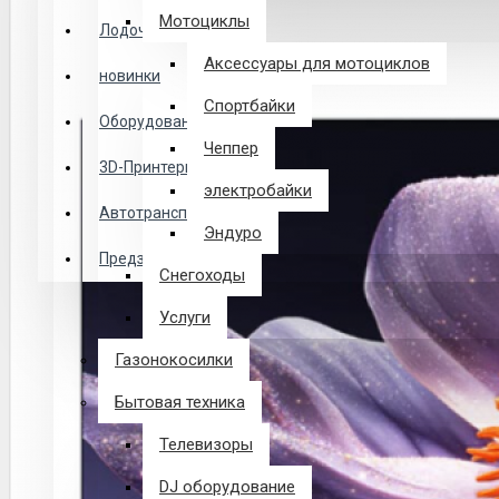
Логин
Мотоциклы
Лодочные Моторы
Аксессуары для мотоциклов
новинки
Закладки
Спортбайки
Оборудование
Чеппер
Сравнение
3D-Принтеры
электробайки
0 товар(ов) - 0 р.
Автотранспорт
Эндуро
Предзаказ из Китая
Снегоходы
В корзине пусто!
Услуги
Газонокосилки
Бытовая техника
Телевизоры
DJ оборудование