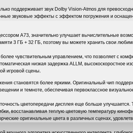
лько поддерживает звук Dolby Vision-Atmos для превосходн
чные звуковые эффекты с эффектом погружения и оснаще
ором A73, значительно улучшает вычислительные возможн
амяти 3 ГБ + 32 ГБ, поэтому вы можете хранить свои люби
более чувствительным управлением, что позволяет с комфо
оматическая низкая задержка ALLM, высокоскоростное изо
й игровой сцены.
жения становятся более яркими. Оригинальный чип поддерж
вещении и темноте, обеспечивая первоклассное визуально
а точность цветопередачи дисплея еще больше улучшается.
ибки, восстанавливая теплую цветовую температуру киноф
орческие оригинальные цвета в различных сценах, удовлет
й мощного алгоритма искусственного интеллекта, глубоко