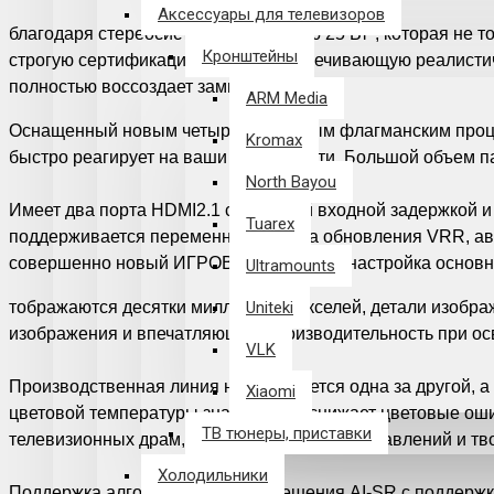
Аксессуары для телевизоров
благодаря стереосистеме мощностью 25 Вт*, которая не то
Кронштейны
строгую сертификацию DTS:X, обеспечивающую реалисти
полностью воссоздает замысел автора.
ARM Media
Оснащенный новым четырехъядерным флагманским процесс
Kromax
быстро реагирует на ваши потребности. Большой объем п
North Bayou
Имеет два порта HDMI2.1 с меньшей входной задержкой и 
Tuarex
поддерживается переменная частота обновления VRR, авт
совершенно новый ИГРОВОЙ РЕЖИМ*, настройка основно
Ultramounts
тображаются десятки миллионов пикселей, детали изобра
Uniteki
изображения и впечатляющую производительность при ос
VLK
Производственная линия настраивается одна за другой, 
Xiaomi
цветовой температуры значительно снижает цветовые ош
ТВ тюнеры, приставки
телевизионных драм, холодные цвета представлений и тв
Холодильники
Поддержка алгоритма суперразрешения AI-SR с поддержко