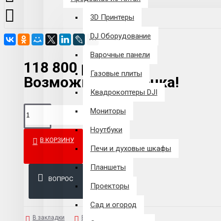
3D Принтеры
DJ Оборудование
Варочные панели
118 800 р.
Газовые плиты
Возможна рассрочка!
Квадрокоптеры DJI
Мониторы
Ноутбуки
В КОРЗИНУ
Печи и духовые шкафы
Планшеты
ВОПРОС
Проекторы
Сад и огород
В закладки
В сравнение