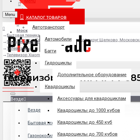
Menu
info@pixel-trade.ru
Menu
КАТАЛОГ ТОВАРОВ
Автотранспорт
Москва
Бытовая техника
Автомобили
Адрес: д.Серково, вл1А, городской округ Щелково, Московск
Предзаказ из Китая
Телевизоры
Багги
Телевизор Xiaomi Mi TV S85
Гидроциклы
Телевизор Xiaomi Mi TV S8
Дополнительное оборудование
Квадроциклы
Аксессуары для квадроциклам
Везде
Везде
Квадроциклы до 1000 кубов
Квадроциклы до 450 куб
Филиалы
Бытовая техника
Квадроциклы до 700 кубов
Газонокосилки