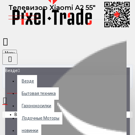
Телевизор Xiaomi A2 55"
Menu
Везде
Везде
0 товар(ов) - 0 р.
Бытовая техника
Газонокосилки
В корзине пусто!
Лодочные Моторы
новинки