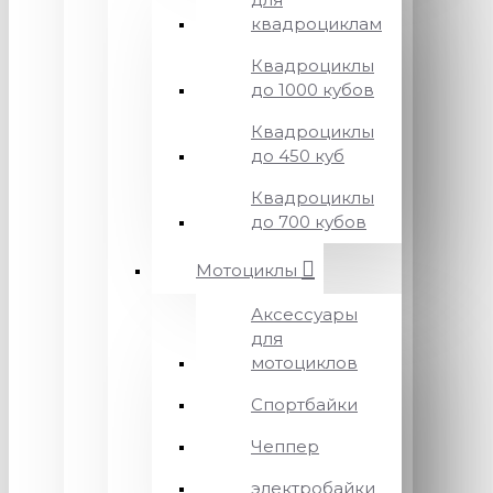
квадроциклам
Квадроциклы
до 1000 кубов
Квадроциклы
до 450 куб
Квадроциклы
до 700 кубов
Мотоциклы
Аксессуары
для
мотоциклов
Спортбайки
Чеппер
электробайки