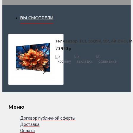
ВЫ СМОТРЕЛИ
Телевизор TCL 55Q9K, 55", 4K UHD, Mi
70 990 р.
В
В
В
корзину
закладки
сравнение
Меню
Договор публичной оферты
Доставка
Оплата