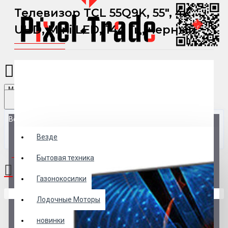
Телевизор TCL 55Q9K, 55", 4K
UHD, Mini LED, 144 Гц, черный
Menu
Везде
Везде
0 товар(ов) - 0 р.
Бытовая техника
Газонокосилки
В корзине пусто!
Лодочные Моторы
новинки