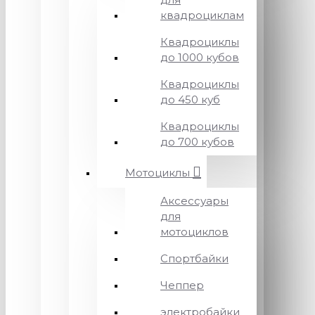
квадроциклам
Квадроциклы
до 1000 кубов
Квадроциклы
до 450 куб
Квадроциклы
до 700 кубов
Мотоциклы
Аксессуары
для
мотоциклов
Спортбайки
Чеппер
электробайки