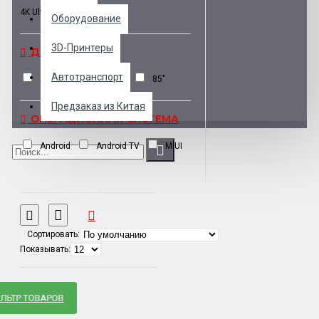
4K Ultra HD
Оборудование
3D-Принтеры
ДИАГОНАЛЬ
Автотранспорт
55"
65"
82
85"
Предзаказ из Китая
ОПЕРАЦИОННАЯ СИСТЕМА
Android
Android TV
MIUI
Сортировать:
Показывать:
ЛЬТР ТОВАРОВ