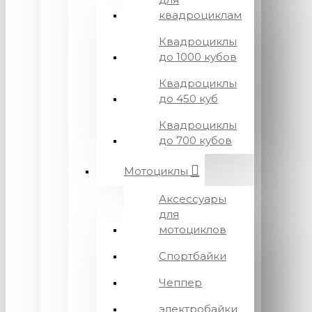
квадроциклам
Квадроциклы
до 1000 кубов
Квадроциклы
до 450 куб
Квадроциклы
до 700 кубов
Мотоциклы
Аксессуары
для
мотоциклов
Спортбайки
Чеппер
электробайки