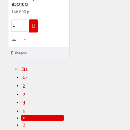
85Q10G
146 890 р.
Вопрос
|<
<
2
3
4
5
6
7