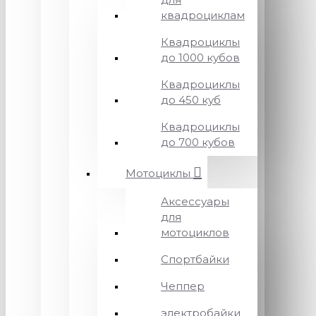
квадроциклам
Квадроциклы
до 1000 кубов
Квадроциклы
до 450 куб
Квадроциклы
до 700 кубов
Мотоциклы
Аксессуары
для
мотоциклов
Спортбайки
Чеппер
электробайки