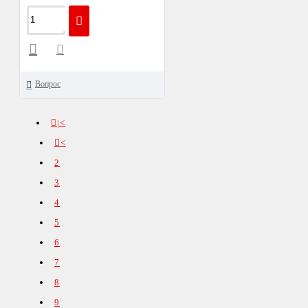
Вопрос
|<
<
2
3
4
5
6
7
8
9