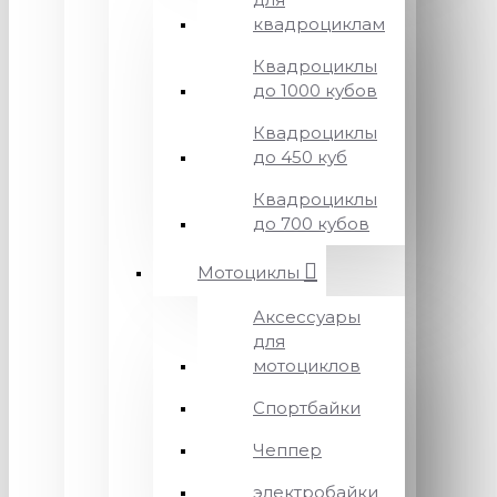
квадроциклам
Квадроциклы
до 1000 кубов
Квадроциклы
до 450 куб
Квадроциклы
до 700 кубов
Мотоциклы
Аксессуары
для
мотоциклов
Спортбайки
Чеппер
электробайки