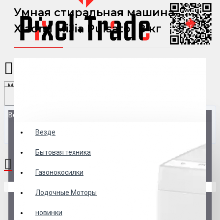
Умная стиральная машина
Xiaomi MiJia Pulsator 8 кг
Menu
Везде
Везде
0 товар(ов) - 0 р.
Бытовая техника
Газонокосилки
В корзине пусто!
Лодочные Моторы
новинки