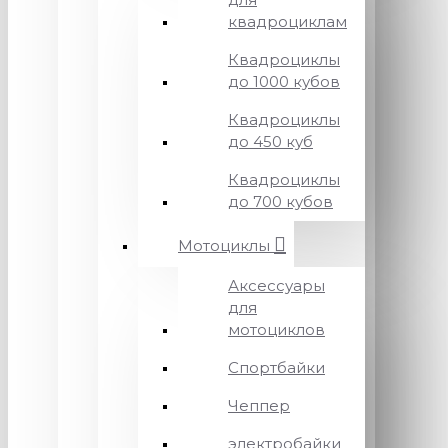
квадроциклам
Квадроциклы
до 1000 кубов
Квадроциклы
до 450 куб
Квадроциклы
до 700 кубов
Мотоциклы
Аксессуары
для
мотоциклов
Спортбайки
Чеппер
электробайки