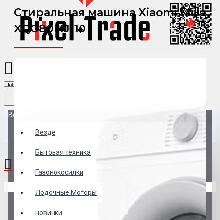
Стиральная машина Xiaomi Mijia
XQG80MJ110
Menu
Везде
Везде
0 товар(ов) - 0 р.
Бытовая техника
Газонокосилки
В корзине пусто!
Лодочные Моторы
новинки