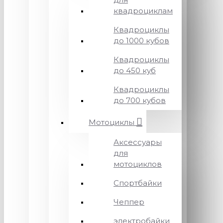
квадроциклам
Квадроциклы
до 1000 кубов
Квадроциклы
до 450 куб
Квадроциклы
до 700 кубов
Мотоциклы
Аксессуары
для
мотоциклов
Спортбайки
Чеппер
электробайки