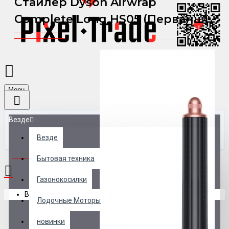
Стайлер Dyson Airwrap
Complete Long HS05 (Перванш)
Menu
Везде
Везде
0 товар(ов) - 0 р.
Бытовая техника
Газонокосилки
В корзине пусто!
Лодочные Моторы
новинки