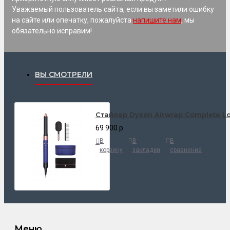
Уважаемый пользователь сайта, если вы заметили ошибку
на сайте или опечатку, пожалуйста
напишите нам
, мы
обязательно исправим!
ВЫ СМОТРЕЛИ
Стайлер Dyson Airwrap Complete L
69 900 р.
В
В
В
корзину
закладки
сравнение
Меню