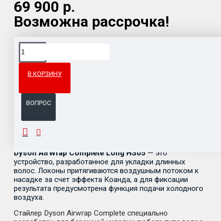
69 900 р.
Возможна рассрочка!
Доставка товара по всему Таможенному союзу.
Гарантия возврата и обмена брака.
В КОРЗИНУ
Система бонусов и подарков за покупки.
ВОПРОС
ОПИСАНИЕ
Dyson AirWrap Complete Long HS05
— это
устройство, разработанное для укладки длинных
волос. Локоны притягиваются воздушным потоком к
насадке за счет эффекта Коанда, а для фиксации
результата предусмотрена функция подачи холодного
воздуха.
Стайлер Dyson Airwrap Complete специально