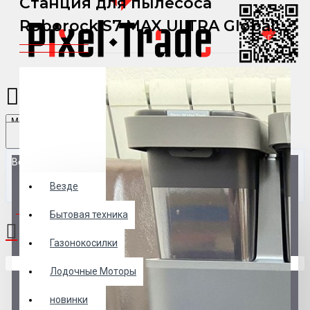
Станция для пылесоса
Roborock S7 MAX ULTRA GIobal
Menu
Везде
Везде
0 товар(ов) - 0 р.
Бытовая техника
Газонокосилки
В корзине пусто!
Лодочные Моторы
новинки