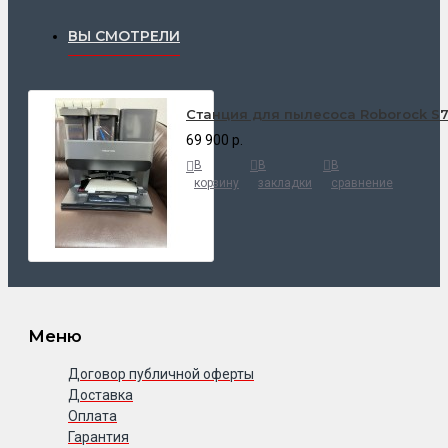
ВЫ СМОТРЕЛИ
Станция для пылесоса Roborock S7
69 900 р.
В
В
В
корзину
закладки
сравнение
Меню
Договор публичной оферты
Доставка
Оплата
Гарантия