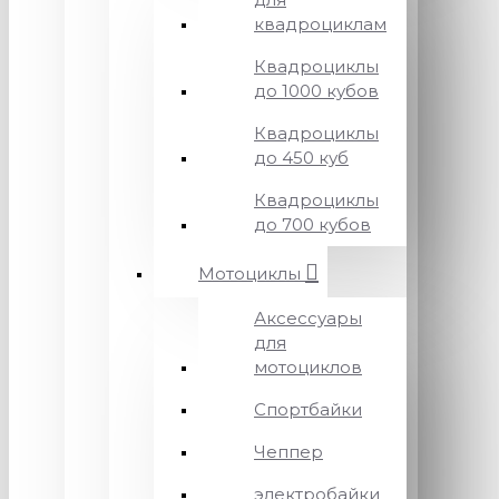
квадроциклам
Квадроциклы
до 1000 кубов
Квадроциклы
до 450 куб
Квадроциклы
до 700 кубов
Мотоциклы
Аксессуары
для
мотоциклов
Спортбайки
Чеппер
электробайки