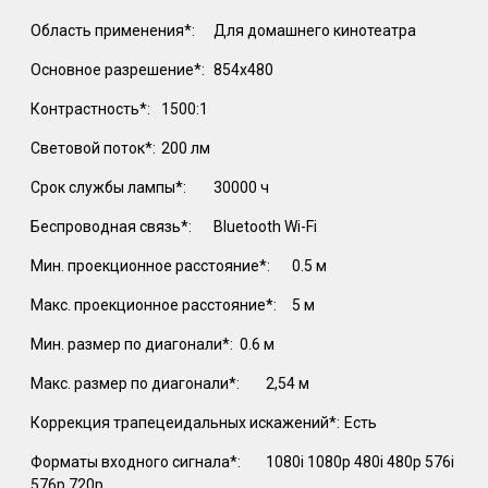
Область применения*:
Для домашнего кинотеатра
Основное разрешение*:
854х480
Контрастность*:
1500:1
Световой поток*:
200 лм
Срок службы лампы*:
30000 ч
Беспроводная связь*:
Bluetooth Wi-Fi
Мин. проекционное расстояние*:
0.5 м
Макс. проекционное расстояние*:
5 м
Мин. размер по диагонали*:
0.6 м
Макс. размер по диагонали*:
2,54 м
Коррекция трапецеидальных искажений*:
Есть
Форматы входного сигнала*:
1080i 1080p 480i 480p 576i
576p 720p