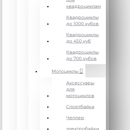
квадроциклам
Квадроциклы
до 1000 кубов
Квадроциклы
до 450 куб
Квадроциклы
до 700 кубов
Мотоциклы
Аксессуары
для
мотоциклов
Спортбайки
Чеппер
электробайки