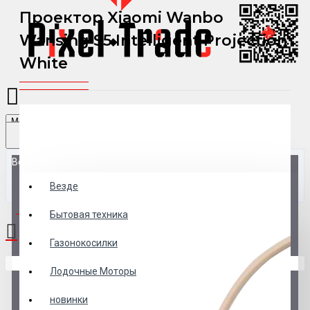
Проектор Xiaomi Wanbo
Wansing S5 Intelligent Projection
White
Menu
Везде
Везде
0 товар(ов) - 0 р.
Бытовая техника
Газонокосилки
В корзине пусто!
Лодочные Моторы
новинки