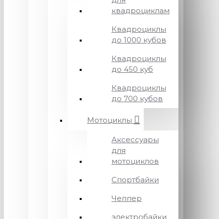
квадроциклам
Квадроциклы
до 1000 кубов
Квадроциклы
до 450 куб
Квадроциклы
до 700 кубов
Мотоциклы
Аксессуары
для
мотоциклов
Спортбайки
Чеппер
электробайки