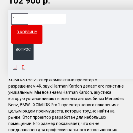
102 900 р.
Доставка товара по всему Таможенному союзу.
Гарантия возврата и обмена брака.
В КОРЗИНУ
Система бонусов и подарков за покупки.
ВОПРОС
ОПИСАНИЕ
XGIMI RS Pro 2 - сверхкомпактный проектор с
разрешением 4K, звук Harman Kardon делает его поистине
уникальным. Мы все знаем Harman Kardon, акустика
которую устанавливают в элитных автомобилях Mercedes
Benz, BMW... XGIMI RS Pro 2 проектор нового поколения с
целым рядом преимуществ, которые трудно найти на
рынке. Этот проектор разработан для небольших
помещений. Его размер показывает, что он не
предназначен для профессионального использования.