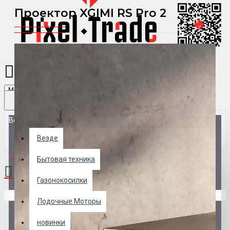
Проектор XGIMI RS Pro 2
Menu
Везде
Везде
0 товар(ов) - 0 р.
Бытовая техника
Газонокосилки
В корзине пусто!
Лодочные Моторы
новинки