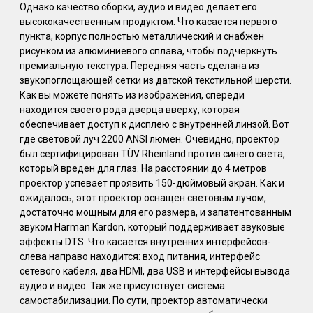
Однако качество сборки, аудио и видео делает его
высококачественным продуктом. Что касается первого
пункта, корпус полностью металлический и снабжен
рисунком из алюминиевого сплава, чтобы подчеркнуть
премиальную текстура. Передняя часть сделана из
звукопоглощающей сетки из датской текстильной шерсти.
Как вы можете понять из изображения, спереди
находится своего рода дверца вверху, которая
обеспечивает доступ к дисплею с внутренней линзой. Вот
где световой луч 2200 ANSI люмен. Очевидно, проектор
был сертифицирован TÜV Rheinland против синего света,
который вреден для глаз. На расстоянии до 4 метров
проектор успевает проявить 150-дюймовый экран. Как и
ожидалось, этот проектор оснащен световым лучом,
достаточно мощным для его размера, и запатентованным
звуком Harman Kardon, который поддерживает звуковые
эффекты DTS. Что касается внутренних интерфейсов-
слева направо находится: вход питания, интерфейс
сетевого кабеля, два HDMI, два USB и интерфейсы вывода
аудио и видео. Так же присутствует система
самостабилизации. По сути, проектор автоматически