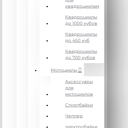
квадроциклам
Квадроциклы
до 1000 кубов
Квадроциклы
до 450 куб
Квадроциклы
до 700 кубов
Мотоциклы
Аксессуары
для
мотоциклов
Спортбайки
Чеппер
электробайки