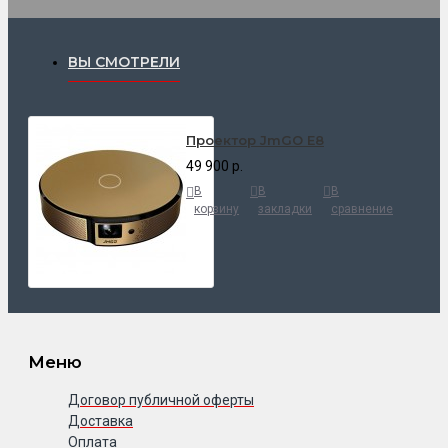
ВЫ СМОТРЕЛИ
Проектор JmGO E8
49 900 р.
В
В
В
корзину
закладки
сравнение
Меню
Договор публичной оферты
Доставка
Оплата