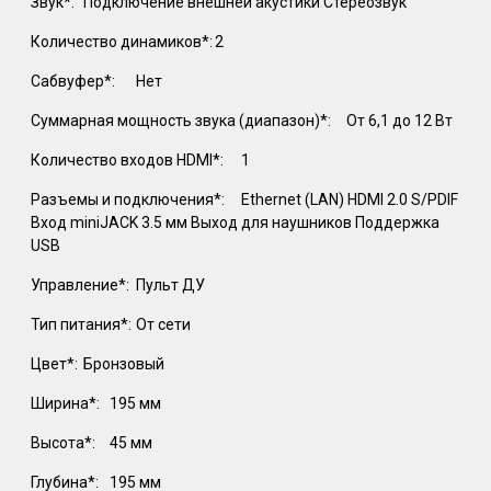
Звук*:
Подключение внешней акустики Стереозвук
Количество динамиков*:
2
Сабвуфер*:
Нет
Суммарная мощность звука (диапазон)*:
От 6,1 до 12 Вт
Количество входов HDMI*:
1
Разъемы и подключения*:
Ethernet (LAN) HDMI 2.0 S/PDIF
Вход miniJACK 3.5 мм Выход для наушников Поддержка
USB
Управление*:
Пульт ДУ
Тип питания*:
От сети
Цвет*:
Бронзовый
Ширина*:
195 мм
Высота*:
45 мм
Глубина*:
195 мм