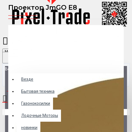
Проектор JmGO E8
Menu
Везде
Везде
0 товар(ов) - 0 р.
Бытовая техника
Газонокосилки
В корзине пусто!
Лодочные Моторы
новинки