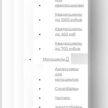
квадроциклам
Квадроциклы
до 1000 кубов
Квадроциклы
до 450 куб
Квадроциклы
до 700 кубов
Мотоциклы
Аксессуары
для
мотоциклов
Спортбайки
Чеппер
электробайки