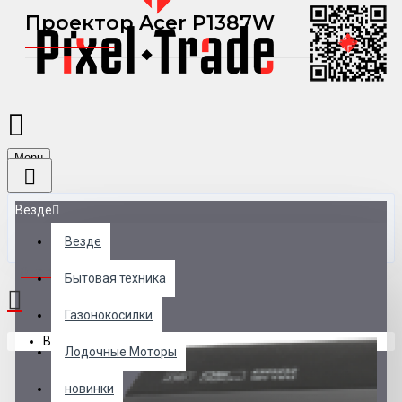
Проектор Acer P1387W
Menu
Везде
Везде
0 товар(ов) - 0 р.
Бытовая техника
Газонокосилки
В корзине пусто!
Лодочные Моторы
новинки