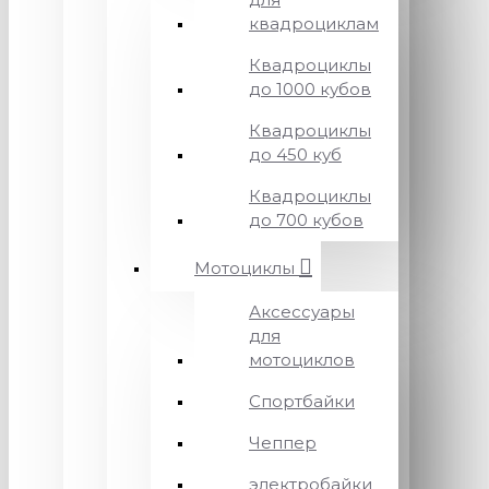
квадроциклам
Квадроциклы
до 1000 кубов
Квадроциклы
до 450 куб
Квадроциклы
до 700 кубов
Мотоциклы
Аксессуары
для
мотоциклов
Спортбайки
Чеппер
электробайки