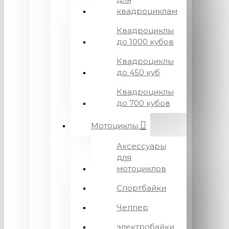
квадроциклам
Квадроциклы
до 1000 кубов
Квадроциклы
до 450 куб
Квадроциклы
до 700 кубов
Мотоциклы
Аксессуары
для
мотоциклов
Спортбайки
Чеппер
электробайки