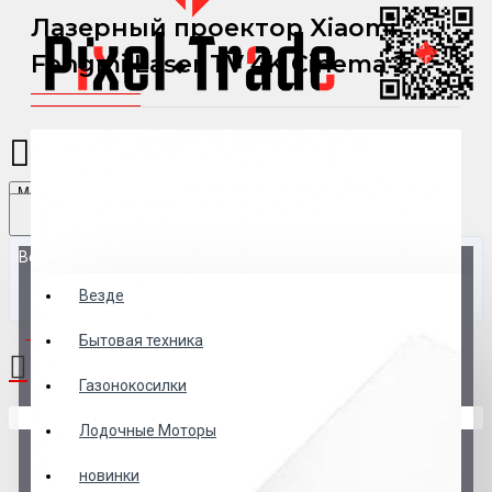
Лазерный проектор Xiaomi
Fengmi Laser TV 4K Cinema 2
Menu
Везде
Везде
0 товар(ов) - 0 р.
Бытовая техника
Газонокосилки
В корзине пусто!
Лодочные Моторы
новинки