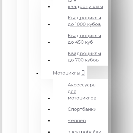
квадроциклам
Квадроциклы
до 1000 кубов
Квадроциклы
до 450 куб
Квадроциклы
до 700 кубов
Мотоциклы
Аксессуары
для
мотоциклов
Спортбайки
Чеппер
электробайки