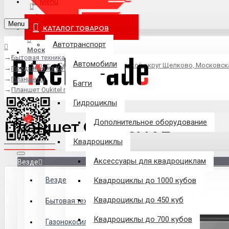
Menu
info@pixel-trade.ru
Menu
КАТАЛОГ ТОВАРОВ
Автотранспорт
Москва
Бытовая техника
Автомобили
Адрес: д.Серково, вл1А, городской округ Щелково, Московск
Предзаказ из Китая
Планшеты
Багги
Планшет Oukitel rt 2
Гидроциклы
Планшет Oukitel rt 2
Дополнительное оборудование
Квадроциклы
Аксессуары для квадроциклам
Везде
Везде
Квадроциклы до 1000 кубов
Квадроциклы до 450 куб
Филиалы
Бытовая техника
Квадроциклы до 700 кубов
Газонокосилки