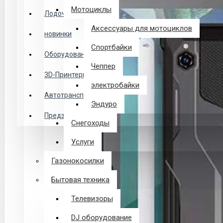
Логин
Мотоциклы
Лодочные Моторы
Аксессуары для мотоциклов
новинки
Закладки
Спортбайки
Оборудование
Чеппер
Сравнение
3D-Принтеры
электробайки
0 товар(ов) - 0 р.
Автотранспорт
Эндуро
Предзаказ из Китая
Снегоходы
В корзине пусто!
Услуги
Газонокосилки
Бытовая техника
Телевизоры
DJ оборудование