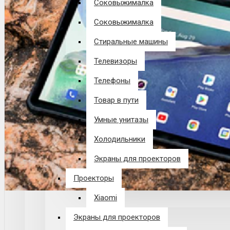
Соковыжималка
Соковыжималка
Стиральные машины
Телевизоры
Телефоны
Товар в пути
Умные унитазы
Холодильники
Экраны для проекторов
Проекторы
Xiaomi
Экраны для проекторов