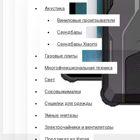
Акустика
Виниловые проигрыватели
Саундбары
Саундбары Xiaomi
Газовые плиты
Многофункциональная техника
Свет
Соковыжималки
Сушилки для одежды
Умные унитазы
Электрочайники и вентиляторы
Предзаказ из Китая