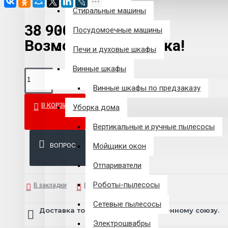
Стиральные машины
38 900 р.
Посудомоечные машины
Возможна рассрочка!
Печи и духовые шкафы
Винные шкафы
Винные шкафы по предзаказу
В КОРЗИНУ
Уборка дома
Вертикальные и ручные пылесосы
ВОПРОС
Мойщики окон
Отпариватели
Роботы-пылесосы
В закладки
В сравнение
Сетевые пылесосы
Доставка товара по всему Таможенному союзу.
Электрошвабры