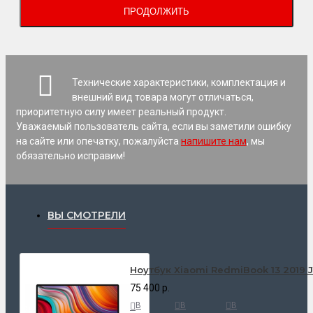
ПРОДОЛЖИТЬ
Технические характеристики, комплектация и
внешний вид товара могут отличаться,
приоритетную силу имеет реальный продукт.
Уважаемый пользователь сайта, если вы заметили ошибку
на сайте или опечатку, пожалуйста
напишите нам
, мы
обязательно исправим!
ВЫ СМОТРЕЛИ
Ноутбук Xiaomi RedmiBook 13 2019 
75 400 р.
В
В
В