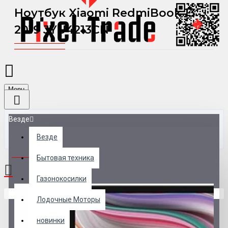
Ноутбук Xiaomi RedmiBook 13
2019 JYU4213CN
Menu
Везде
Везде
0 товар(ов) - 0 р.
Бытовая техника
Газонокосилки
В корзине пусто!
Лодочные Моторы
новинки