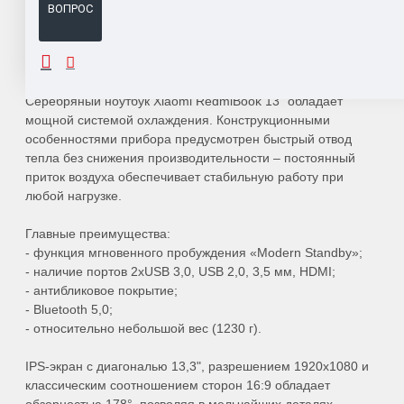
ВОПРОС
ОПИСАНИЕ
Серебряный ноутбук Xiaomi RedmiBook 13" обладает
мощной системой охлаждения. Конструкционными
особенностями прибора предусмотрен быстрый отвод
тепла без снижения производительности – постоянный
приток воздуха обеспечивает стабильную работу при
любой нагрузке.
Главные преимущества:
- функция мгновенного пробуждения «Modern Standby»;
- наличие портов 2xUSB 3,0, USB 2,0, 3,5 мм, HDMI;
- антибликовое покрытие;
- Bluetooth 5,0;
- относительно небольшой вес (1230 г).
IPS-экран с диагональю 13,3", разрешением 1920x1080 и
классическим соотношением сторон 16:9 обладает
обзорностью 178°, позволяя в мельчайших деталях