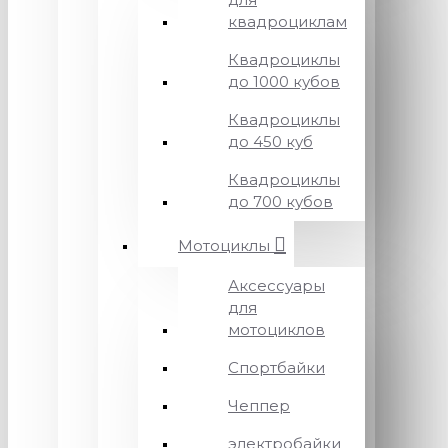
квадроциклам
Квадроциклы
до 1000 кубов
Квадроциклы
до 450 куб
Квадроциклы
до 700 кубов
Мотоциклы
Аксессуары
для
мотоциклов
Спортбайки
Чеппер
электробайки