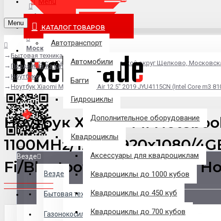
Menu
info@pixel-trade.ru
Menu
КАТАЛОГ ТОВАРОВ
Автотранспорт
Москва
Бытовая техника
Автомобили
Адрес: д.Серково, вл1А, городской округ Щелково, Московск
Предзаказ из Китая
Ноутбуки
Багги
Ноутбук Xiaomi Mi Notebook Air 12.5" 2019 JYU4115CN (Intel Core m3
Гидроциклы
Ноутбук Xiaomi Mi Notebook 
Дополнительное оборудование
Квадроциклы
1100MHz/12.5"/1920x1080/4G
Аксессуары для квадроциклам
Везде
Fi/Bluetooth/Windows 10 H
Везде
Квадроциклы до 1000 кубов
Квадроциклы до 450 куб
Филиалы
Бытовая техника
Квадроциклы до 700 кубов
Газонокосилки