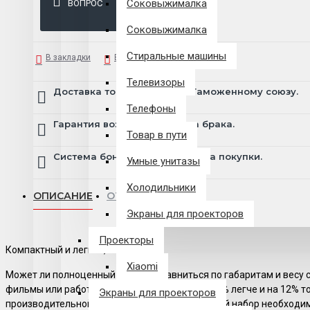
Соковыжималка
ВОПРОС
Соковыжималка
Стиральные машины
В закладки
В сравнение
Телевизоры
Доставка товара по всему Таможенному союзу.
Телефоны
Гарантия возврата и обмена брака.
Товар в пути
Система бонусов и подарков за покупки.
Умные унитазы
Холодильники
ОПИСАНИЕ
ОТЗЫВЫ
Экраны для проекторов
Проекторы
Компактный и легкий, как журнал
Xiaomi
Может ли полноценный ноутбук сравниться по габаритам и весу с
фильмы или работать с документами. Он на 17% легче и на 12% т
Экраны для проекторов
производительной начинкой, у него есть полный набор необходим