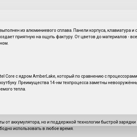
ыполнен из алюминиевого сплава. Панели корпуса, клавиатура и 
создает приятную на ощупь фактуру. От цветов до материалов - все
ном.
tel Core с ядром AmberLake, который по сравнению с процессорам
оутбуку. Преимущества 14-нм техпроцесса заметны невооружённым
емого тепла.
ы от аккумулятора, но и поддержкой технологии быстрой зарядки 1
ободно использовать в любое время.