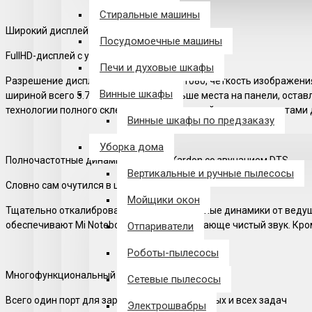
Стиральные машины
Широкий дисплей и узкие рамки
Посудомоечные машины
FullHD-дисплей с уникальными чертами
Печи и духовые шкафы
Разрешение дисплея ноутбука - 1920×1080, четкость изображения 
Винные шкафы
шириной всего 5.71 мм занимают меньше места на панели, остав
технологии полного склеивания, при которой между элементами 
Винные шкафы по предзаказу
Уборка дома
Полночастотные динамики Harman Kardon со звучанием DTS
Вертикальные и ручные пылесосы
Словно сам очутился в центре событий
Мойщики окон
Тщательно откалиброванные полночастотные динамики от ведуще
обеспечивают Mi Notebook Air 12.5" потрясающе чистый звук. Кро
Отпариватели
Роботы-пылесосы
Многофункциональный порт USB-C
Сетевые пылесосы
Всего один порт для зарядки, передачи данных и всех задач
Электрошвабры