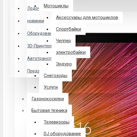
Логин
Мотоциклы
Лодочные Моторы
Аксессуары для мотоциклов
новинки
Закладки
Спортбайки
Оборудование
Чеппер
Сравнение
3D-Принтеры
электробайки
0 товар(ов) - 0 р.
Автотранспорт
Эндуро
Предзаказ из Китая
Снегоходы
В корзине пусто!
Услуги
Газонокосилки
Бытовая техника
Телевизоры
DJ оборудование