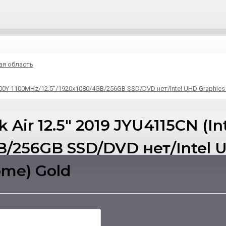
ая область
 8100Y 1100MHz/12.5"/1920x1080/4GB/256GB SSD/DVD нет/Intel UHD Graphic
Air 12.5" 2019 JYU4115CN (In
B/256GB SSD/DVD нет/Intel U
ome) Gold