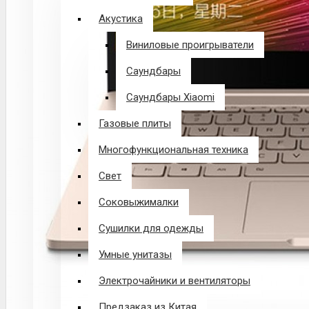
Акустика
Виниловые проигрыватели
Саундбары
Саундбары Xiaomi
Газовые плиты
Многофункциональная техника
Свет
Соковыжималки
Сушилки для одежды
Умные унитазы
Электрочайники и вентиляторы
Предзаказ из Китая