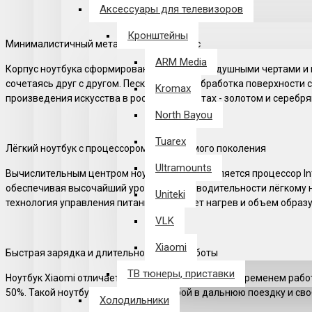
Аксессуары для телевизоров
Кронштейны
Минималистичный металлический корпус
ARM Media
Корпус ноутбука сформирован плавными воздушными чертами и в
сочетаясь друг с другом. Пескоструйная обработка поверхности 
Kromax
произведения искусства в роскошных цветах - золотом и серебря
North Bayou
Tuarex
Лёгкий ноутбук с процессором Intel восьмого поколения
Ultramounts
Вычислительным центром ноутбука Xiaomi является процессор In
обеспечивая высочайший уровень производительности лёгкому н
Uniteki
технология управления питанием снижает нагрев и объем образу
VLK
Xiaomi
Быстрая зарядка и длительное время работы
ТВ тюнеры, приставки
Ноутбук Xiaomi отличается не только длительным временем работ
50%. Такой ноутбук можно взять с собой в дальнюю поездку и св
Холодильники