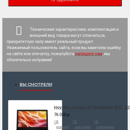
Технические характеристики, комплектация и
внешний вид товара могут отличаться,
приоритетную силу имеет реальный продукт.
Уважаемый пользователь сайта, если вы заметили ошибку
на сайте или опечатку, пожалуйста
напишите нам
, мы
обязательно исправим!
ВЫ СМОТРЕЛИ
Ноутбук Xiaomi Mi Notebook 15.6" 20
76 000 р.
В
В
В
корзину
закладки
сравнение