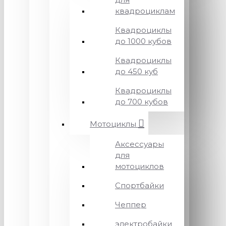
квадроциклам
Квадроциклы
до 1000 кубов
Квадроциклы
до 450 куб
Квадроциклы
до 700 кубов
Мотоциклы
Аксессуары
для
мотоциклов
Спортбайки
Чеппер
электробайки