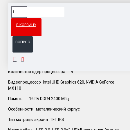
Доставка товара по всему Таможенному союзу.
Гарантия возврата и обмена брака.
В КОРЗИНУ
Система бонусов и подарков за покупки.
ВОПРОС
ОПИСАНИЕ
Количество ядер процессора
4
Видеопроцессор
Intel UHD Graphics 620, NVIDIA GeForce
MX110
Память
16 ГБ DDR4 2400 МГц
Особенности
металлический корпус
Тип матрицы экрана
TFT IPS
Интерфейсы
USB 2.0, USB 3.0x2, HDMI, вход микр./вых. на