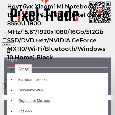
Ноутбук Xiaomi Mi Notebook
15.6" 2019 JYU4161CN (Intel Core i7
8550U 1800
MHz/15.6"/1920x1080/16Gb/512Gb
SSD/DVD нет/NVIDIA GeForce
Menu
MX110/Wi-Fi/Bluetooth/Windows
10 Home) Black
Везде
Везде
0 товар(ов) - 0 р.
Бытовая техника
Газонокосилки
В корзине пусто!
Лодочные Моторы
новинки