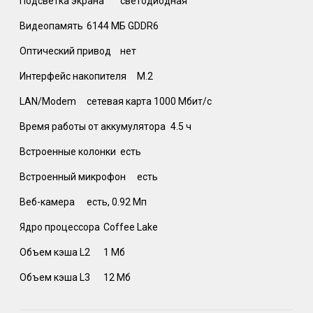
Подсветка экрана
светодиодная
Видеопамять
6144 МБ GDDR6
Оптический привод
нет
Интерфейс накопителя
M.2
LAN/Modem
сетевая карта 1000 Мбит/c
Время работы от аккумулятора
4.5 ч
Встроенные колонки
есть
Встроенный микрофон
есть
Веб-камера
есть, 0.92 Мп
Ядро процессора
Coffee Lake
Объем кэша L2
1 Мб
Объем кэша L3
12 Мб