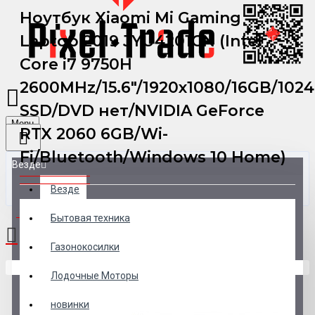
Ноутбук Xiaomi Mi Gaming
Laptop 2019 JYU4201CN (Intel
Core i7 9750H
2600MHz/15.6"/1920x1080/16GB/102
SSD/DVD нет/NVIDIA GeForce
Menu
RTX 2060 6GB/Wi-
Fi/Bluetooth/Windows 10 Home)
Везде
Везде
0 товар(ов) - 0 р.
Бытовая техника
Газонокосилки
В корзине пусто!
Лодочные Моторы
новинки