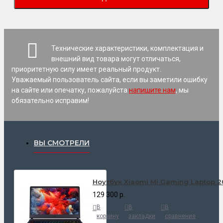
Технические характеристики, комплектация и
внешний вид товара могут отличаться,
приоритетную силу имеет реальный продукт.
Уважаемый пользователь сайта, если вы заметили ошибку
на сайте или опечатку, пожалуйста
напишите нам
, мы
обязательно исправим!
ВЫ СМОТРЕЛИ
Ноутбук Xiaomi Mi Gaming Laptop 2
129 300 р.
В
В
В
корзину
закладки
сравнение