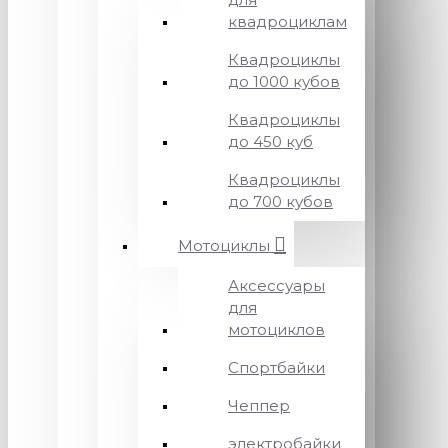
квадроциклам
Квадроциклы
до 1000 кубов
Квадроциклы
до 450 куб
Квадроциклы
до 700 кубов
Мотоциклы
Аксессуары
для
мотоциклов
Спортбайки
Чеппер
электробайки