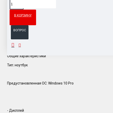
Доставка товара по всему Таможенному союзу.
Гарантия возврата и обмена брака.
В КОРЗИНУ
Система бонусов и подарков за покупки.
ВОПРОС
ОПИСАНИЕ
Общие характеристики
Тип: ноутбук
Предустановленная ОС: Windows 10 Pro
- Дисплей