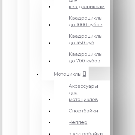
квадроциклам
Квадроциклы
до 1000 кубов
Квадроциклы
до 450 куб
Квадроциклы
до 700 кубов
Мотоциклы
Аксессуары
для
мотоциклов
Спортбайки
Чеппер
электробайки