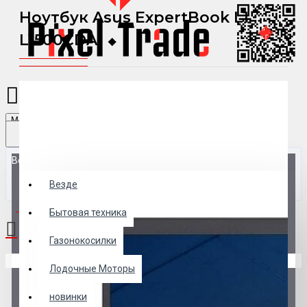
Ноутбук Asus ExpertBook L1
L1500CDA
Menu
Везде
Везде
0 товар(ов) - 0 р.
Бытовая техника
Газонокосилки
В корзине пусто!
Лодочные Моторы
новинки