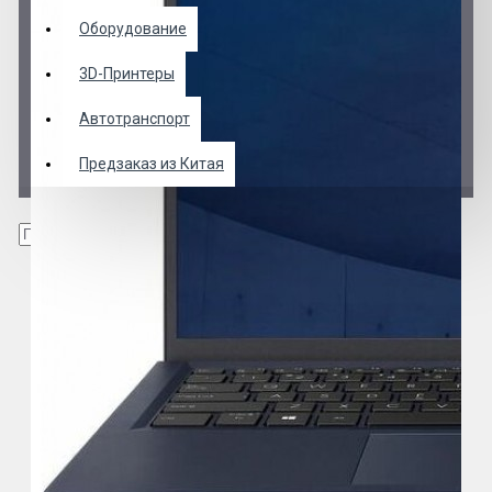
Оборудование
3D-Принтеры
Автотранспорт
Предзаказ из Китая