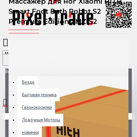
Массажер для ног Xiaomi HITH
Smart Foot Bath Robot S2
Premium Edition ZMZ-S2
Menu
Везде
Везде
0 товар(ов) - 0 р.
Бытовая техника
Газонокосилки
В корзине пусто!
Лодочные Моторы
новинки