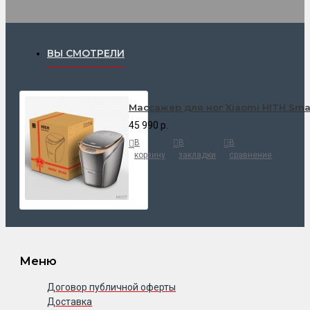
ВЫ СМОТРЕЛИ
Массажер для ног Xiaomi HITH Smar
45 990 р.
В
В
В
корзину
закладки
сравнение
Меню
Договор публичной оферты
Доставка