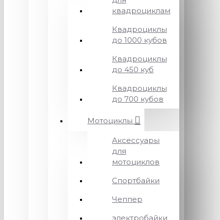
квадроциклам
Квадроциклы
до 1000 кубов
Квадроциклы
до 450 куб
Квадроциклы
до 700 кубов
Мотоциклы
Аксессуары
для
мотоциклов
Спортбайки
Чеппер
электробайки