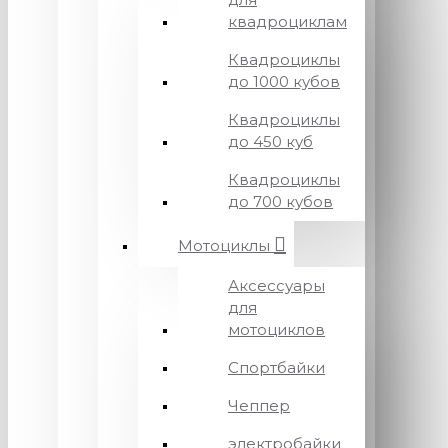
квадроциклам
Квадроциклы
до 1000 кубов
Квадроциклы
до 450 куб
Квадроциклы
до 700 кубов
Мотоциклы
Аксессуары
для
мотоциклов
Спортбайки
Чеппер
электробайки