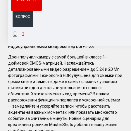
Система бонусов и подарков за покупки.
ВОПРОС
ОПИСАНИЕ
Радиоуправляемый квадрокоптер DJI Air 2S
Дрон получил камеру с самой большой в классе 1-
дюймовой CMOS-матрицей. Наслаждайтесь
детализированными видео разрешением до 5,2K и 20 Мп
фотографиями! Технология HDR улучшена для съёмки при
ярком свете и темноте, даже в самых сложных условиях
съёмки ни одна деталь не ускользнёт от вашего
объектива. Хотите изменить ход времени? В вашем
распоряжении функции гиперлапса и ускоренной съёмки
— замедляйте и ускоряйте записи, чтобы расставить
акценты на важных моментах, или показать множество
событий за считанные минуты. Новые сценарии для
креативных роликов MasterShots добавят в вашу жизнь
ещё больше творчества.