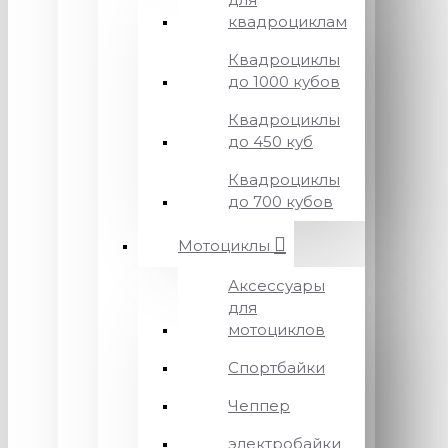
квадроциклам
Квадроциклы
до 1000 кубов
Квадроциклы
до 450 куб
Квадроциклы
до 700 кубов
Мотоциклы
Аксессуары
для
мотоциклов
Спортбайки
Чеппер
электробайки