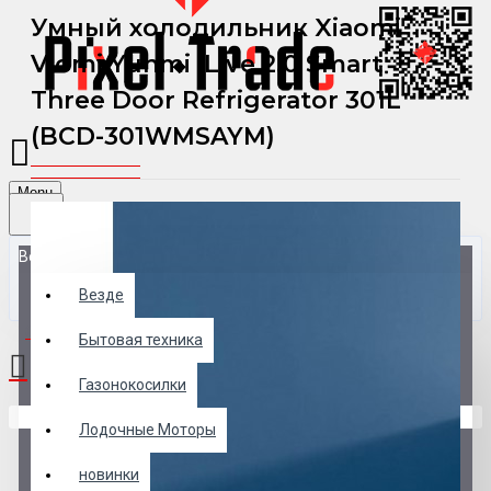
Умный холодильник Xiaomi
Viomi Yunmi iLive 2.0 Smart
Three Door Refrigerator 301L
(BCD-301WMSAYM)
Menu
Везде
Везде
0 товар(ов) - 0 р.
Бытовая техника
Газонокосилки
В корзине пусто!
Лодочные Моторы
новинки