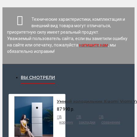
Технические характеристики, комплектация и
внешний вид товара могут отличаться,
приоритетную силу имеет реальный продукт.
Уважаемый пользователь сайта, если вы заметили ошибку
на сайте или опечатку, пожалуйста
напишите нам
, мы
обязательно исправим!
ВЫ СМОТРЕЛИ
Умный холодильник Xiaomi Viomi Yu
87 990 р.
В
В
В
корзину
закладки
сравнение