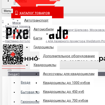
Menu
info@pixel-trade.ru
Menu
КАТАЛОГ ТОВАРОВ
Автотранспорт
Москва
Бытовая техника
Автомобили
Адрес: д.Серково, вл1А, городской округ Щелково, Московск
Предзаказ из Китая
Экраны для проекторов
Багги
Настенно-потолочный экран для лазерного проектора Vividstorm Pr
Гидроциклы
Настенно-потолочный экра
Дополнительное оборудование
Квадроциклы
Аксессуары для квадроциклам
Везде
Везде
Квадроциклы до 1000 кубов
Квадроциклы до 450 куб
Филиалы
Бытовая техника
Квадроциклы до 700 кубов
Газонокосилки