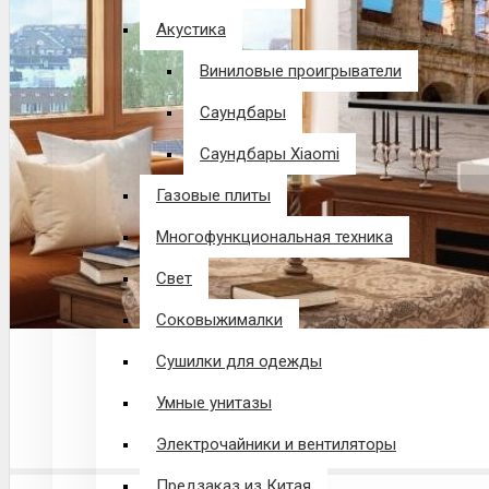
Акустика
Виниловые проигрыватели
Саундбары
Саундбары Xiaomi
Газовые плиты
Многофункциональная техника
Свет
Соковыжималки
Сушилки для одежды
Умные унитазы
Электрочайники и вентиляторы
Предзаказ из Китая