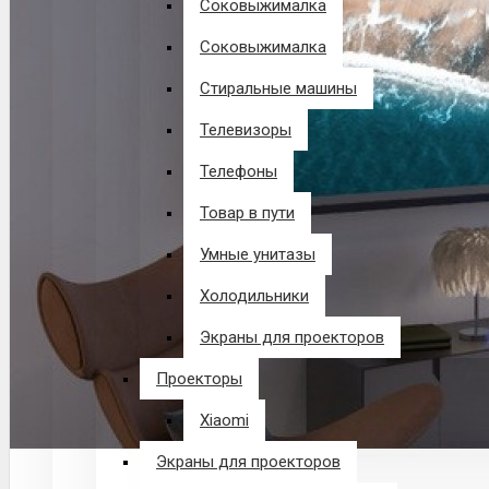
Соковыжималка
Соковыжималка
Стиральные машины
Телевизоры
Телефоны
Товар в пути
Умные унитазы
Холодильники
Экраны для проекторов
Проекторы
Xiaomi
Экраны для проекторов