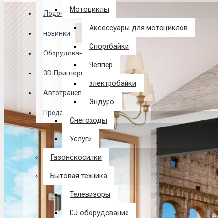
Логин
Мотоциклы
Лодочные Моторы
Аксессуары для мотоциклов
новинки
Закладки
Спортбайки
Оборудование
Чеппер
Сравнение
3D-Принтеры
электробайки
0 товар(ов) - 0 р.
Автотранспорт
Эндуро
Предзаказ из Китая
Снегоходы
В корзине пусто!
Услуги
Газонокосилки
Бытовая техника
Телевизоры
DJ оборудование