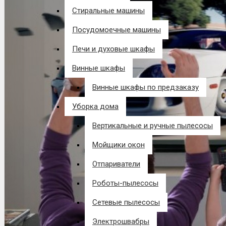
Стиральные машины
Посудомоечные машины
Печи и духовые шкафы
Винные шкафы
Винные шкафы по предзаказу
Уборка дома
Вертикальные и ручные пылесосы
Мойщики окон
Отпариватели
Роботы-пылесосы
Сетевые пылесосы
Электрошвабры