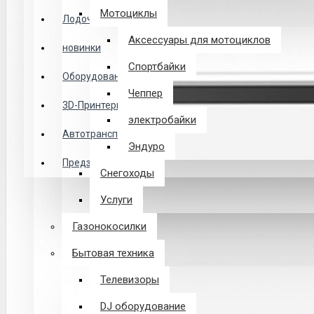
Логин
Мотоциклы
Лодочные Моторы
Аксессуары для мотоциклов
новинки
Закладки
Спортбайки
Оборудование
Чеппер
Сравнение
3D-Принтеры
электробайки
0 товар(ов) - 0 р.
Автотранспорт
Эндуро
Предзаказ из Китая
Снегоходы
В корзине пусто!
Услуги
Газонокосилки
Бытовая техника
Телевизоры
DJ оборудование