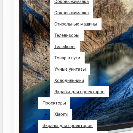
Соковыжималка
Соковыжималка
Стиральные машины
Телевизоры
Телефоны
Товар в пути
Умные унитазы
Холодильники
Экраны для проекторов
Проекторы
Xiaomi
Экраны для проекторов