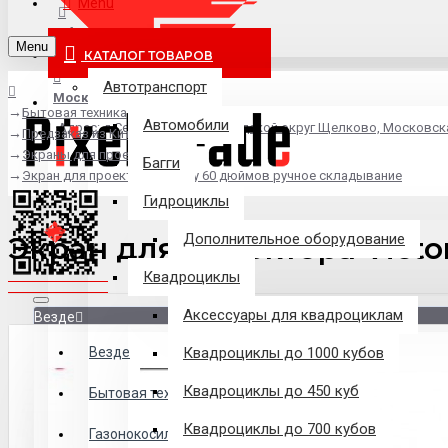
Menu
info@pixel-trade.ru
Menu
КАТАЛОГ ТОВАРОВ
Автотранспорт
Москва
Бытовая техника
Автомобили
Адрес: д.Серково, вл1А, городской округ Щелково, Московск
Предзаказ из Китая
Экраны для проекторов
Багги
Экран для проектора Victory 60 дюймов ручное складывание
Гидроциклы
Экран для проектора Vict
Дополнительное оборудование
Квадроциклы
Аксессуары для квадроциклам
Везде
Везде
Квадроциклы до 1000 кубов
Квадроциклы до 450 куб
Филиалы
Бытовая техника
Квадроциклы до 700 кубов
Газонокосилки