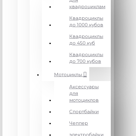
квадроциклам
Квадроциклы
до 1000 кубов
Квадроциклы
до 450 куб
Квадроциклы
до 700 кубов
Мотоциклы
Аксессуары
для
мотоциклов
Спортбайки
Чеппер
электробайки