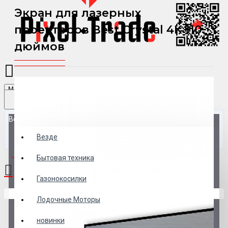
Экран для лазерных
проекторов Best Crystal 4K 110
дюймов
Menu
Везде
Везде
0 товар(ов) - 0 р.
Бытовая техника
Газонокосилки
В корзине пусто!
Лодочные Моторы
новинки