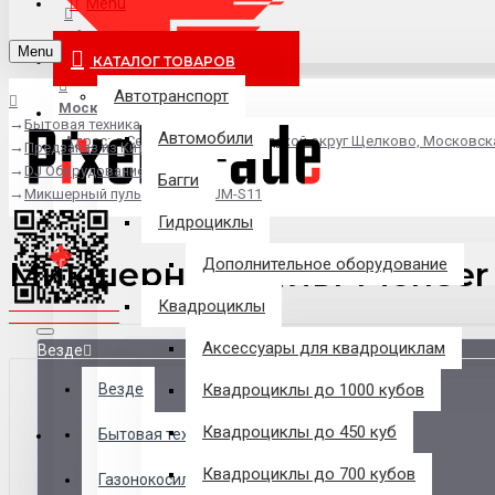
Menu
info@pixel-trade.ru
Menu
КАТАЛОГ ТОВАРОВ
Автотранспорт
Москва
Бытовая техника
Автомобили
Адрес: д.Серково, вл1А, городской округ Щелково, Московск
Предзаказ из Китая
DJ Оборудование
Багги
Микшерный пульт Pioneer DJM-S11
Гидроциклы
Микшерный пульт Pioneer 
Дополнительное оборудование
Квадроциклы
Аксессуары для квадроциклам
Везде
Везде
Квадроциклы до 1000 кубов
Квадроциклы до 450 куб
Филиалы
Бытовая техника
Квадроциклы до 700 кубов
Газонокосилки