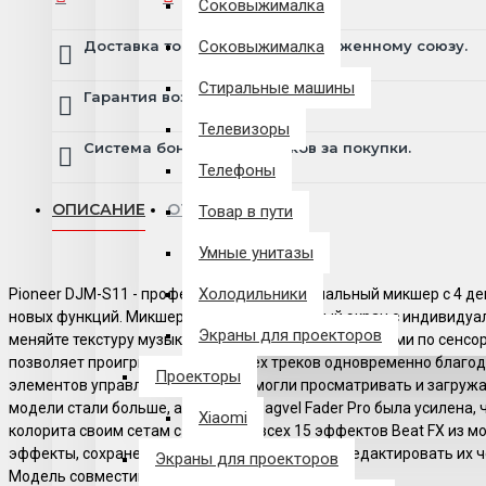
Соковыжималка
Доставка товара по всему Таможенному союзу.
Соковыжималка
Стиральные машины
Гарантия возврата и обмена брака.
Телевизоры
Система бонусов и подарков за покупки.
Телефоны
ОПИСАНИЕ
ОТЗЫВЫ
Товар в пути
Умные унитазы
Холодильники
Pioneer DJM-S11 - профессиональный 2-канальный микшер с 4 д
новых функций. Микшер имеет 4,3" сенсорный экран с индивидуа
Экраны для проекторов
меняйте текстуру музыки, ловко манипулируя пальцами по сенсо
позволяет проигрывать до четырех треков одновременно благода
Проекторы
элементов управления, чтобы вы могли просматривать и загружат
модели стали больше, а функция Magvel Fader Pro была усилена
Xiaomi
колорита своим сетам с помощью всех 15 эффектов Beat FX из мо
эффекты, сохраненные в четырех банках FX и редактировать их 
Экраны для проекторов
Модель совместима с Serato DJ Pro и rekordbox.