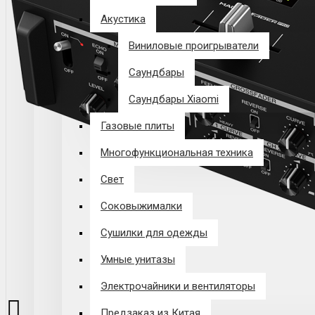
Акустика
Виниловые проигрыватели
Саундбары
Саундбары Xiaomi
Газовые плиты
Многофункциональная техника
Свет
Соковыжималки
Сушилки для одежды
Умные унитазы
Электрочайники и вентиляторы
Предзаказ из Китая