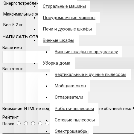
Энергопотребление: 30 Вт
Стиральные машины
Максимальные размеры: 267 x 452,2 x 107,9 мм
Посудомоечные машины
Вес: 5,2 кг
Печи и духовые шкафы
НАПИСАТЬ ОТЗЫВ
Винные шкафы
Ваше имя:
Винные шкафы по предзаказу
Уборка дома
Ваш отзыв
Вертикальные и ручные пылесосы
Мойщики окон
Отпариватели
Роботы-пылесосы
Внимание:
HTML не поддерживается! Используйте обычный текст!
Рейтинг
Сетевые пылесосы
Плохо
Хорошо
Электрошвабры