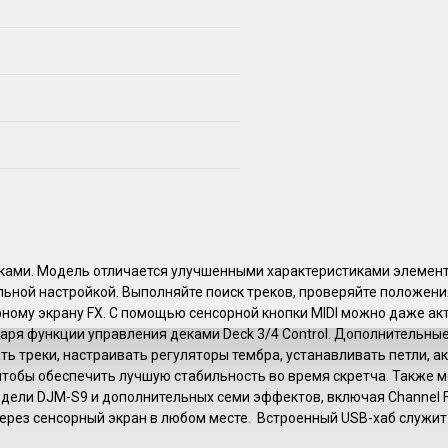
еками. Модель отличается улучшенными характеристиками элемент
льной настройкой. Выполняйте поиск треков, проверяйте положен
рному экрану FX. С помощью сенсорной кнопки MIDI можно даже а
ря функции управления деками Deck 3/4 Control. Дополнительные
ь треки, настраивать регуляторы тембра, устанавливать петли, а
, чтобы обеспечить лучшую стабильность во время скретча. Также
дели DJM-S9 и дополнительных семи эффектов, включая Channel Fa
через сенсорный экран в любом месте. Встроенный USB-хаб служит