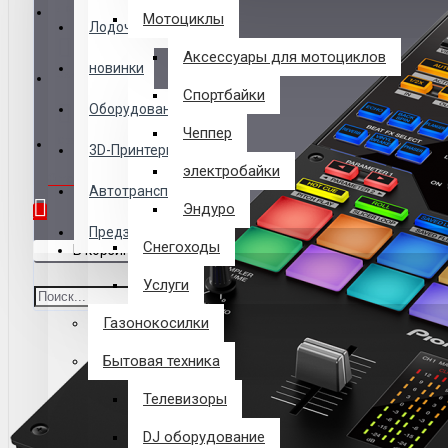
Логин
Мотоциклы
Лодочные Моторы
Аксессуары для мотоциклов
новинки
Закладки
Спортбайки
Оборудование
Чеппер
Сравнение
3D-Принтеры
электробайки
0 товар(ов) - 0 р.
Автотранспорт
Эндуро
Предзаказ из Китая
Снегоходы
В корзине пусто!
Услуги
Газонокосилки
Бытовая техника
Телевизоры
DJ оборудование