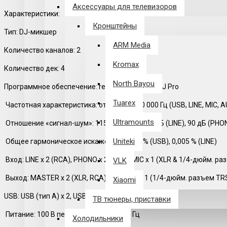
Аксессуары для телевизоров
Характеристики:
Кронштейны
Тип: DJ-микшер
ARM Media
Количество каналов: 2
Kromax
Количество дек: 4
North Bayou
Программное обеспечение: rekordbox, Serato DJ Pro
Tuarex
Частотная характеристика: от 20 Гц до 20 000 Гц (USB, LINE, MIC, A
Ultramounts
Отношение «сигнал-шум»: 115 дБ (USB), 105 дБ (LINE), 90 дБ (PHON
Uniteki
Общее гармоническое искажение: 0,003 % (USB), 0,005 % (LINE)
Вход: LINE x 2 (RCA), PHONO x 2 (RCA), MIC x 1 (XLR & 1/4-дюйм. ра
VLK
Выход: MASTER x 2 (XLR, RCA), КАБИНА x 1 (1/4-дюйм. разъем TR
Xiaomi
USB: USB (тип A) x 2, USB (тип B) x 2
ТВ тюнеры, приставки
Питание: 100 В перем. тока, 50 Гц / 60 Гц
Холодильники