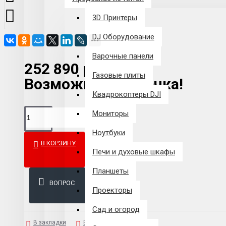
3D Принтеры
DJ Оборудование
Варочные панели
252 890 р.
Газовые плиты
Возможна рассрочка!
Квадрокоптеры DJI
Мониторы
Ноутбуки
В КОРЗИНУ
Печи и духовые шкафы
Планшеты
ВОПРОС
Проекторы
Сад и огород
В закладки
В сравнение