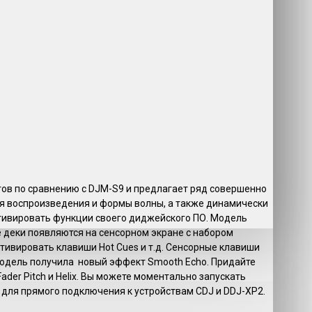
ов по сравнению с DJM-S9 и предлагает ряд совершенно
ия воспроизведения и формы волны, а также динамически
ктивировать функции своего диджейского ПО. Модель
 деки появляются на сенсорном экране с набором
ктивировать клавиши Hot Cues и т.д. Сенсорные клавиши
 модель получила новый эффект Smooth Echo. Придайте
der Pitch и Helix. Вы можете моментально запускать
 для прямого подключения к устройствам CDJ и DDJ-XP2.