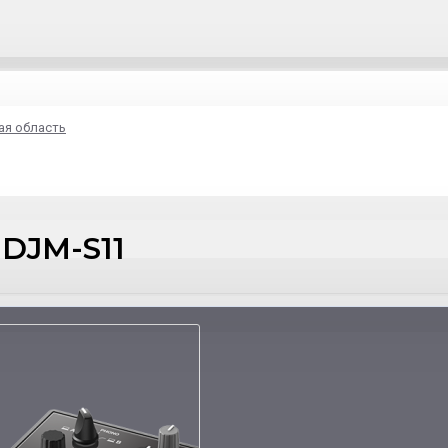
ая область
DJM-S11