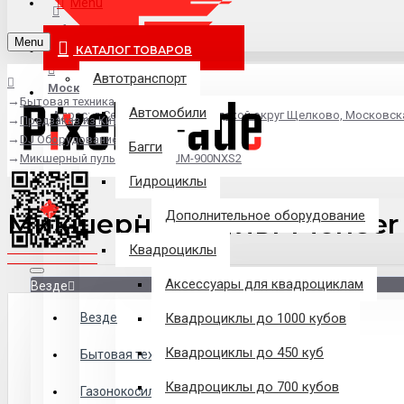
Menu
info@pixel-trade.ru
Menu
КАТАЛОГ ТОВАРОВ
Автотранспорт
Москва
Бытовая техника
Автомобили
Адрес: д.Серково, вл1А, городской округ Щелково, Московск
Предзаказ из Китая
DJ Оборудование
Багги
Микшерный пульт Pioneer DJM-900NXS2
Гидроциклы
Микшерный пульт Pioneer
Дополнительное оборудование
Квадроциклы
Аксессуары для квадроциклам
Везде
Везде
Квадроциклы до 1000 кубов
Квадроциклы до 450 куб
Филиалы
Бытовая техника
Квадроциклы до 700 кубов
Газонокосилки