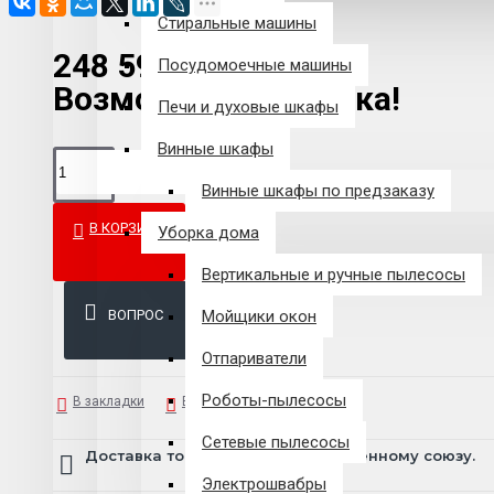
Стиральные машины
248 599 р.
Посудомоечные машины
Возможна рассрочка!
Печи и духовые шкафы
Винные шкафы
Винные шкафы по предзаказу
В КОРЗИНУ
Уборка дома
Вертикальные и ручные пылесосы
ВОПРОС
Мойщики окон
Отпариватели
Роботы-пылесосы
В закладки
В сравнение
Сетевые пылесосы
Доставка товара по всему Таможенному союзу.
Электрошвабры