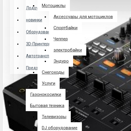
Логин
Мотоциклы
Лодочные Моторы
Аксессуары для мотоциклов
новинки
Закладки
Спортбайки
Оборудование
Чеппер
Сравнение
3D-Принтеры
электробайки
0 товар(ов) - 0 р.
Автотранспорт
Эндуро
Предзаказ из Китая
Снегоходы
В корзине пусто!
Услуги
Газонокосилки
Бытовая техника
Телевизоры
DJ оборудование