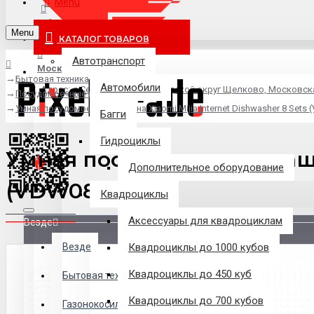
Menu
info@pixel-trade.ru
Menu
КАТАЛОГ ТОВАРОВ
Автотранспорт
Москва
Бытовая техника
Автомобили
Адрес: д.Серково, вл1А, городской округ Щелково, Московск
Посудомоечные машины
Умная посудомоечная машина Xiaomi Mijia Internet Dishwasher 8 Sets
Багги
Гидроциклы
Умная посудомоечная машин
Дополнительное оборудование
(VDW0801M)
Квадроциклы
Аксессуары для квадроциклам
Везде
Везде
Квадроциклы до 1000 кубов
Квадроциклы до 450 куб
Филиалы
Бытовая техника
Квадроциклы до 700 кубов
Газонокосилки