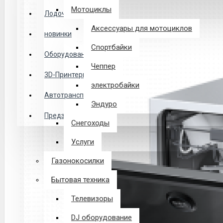
Логин
Мотоциклы
Лодочные Моторы
Аксессуары для мотоциклов
новинки
Закладки
Спортбайки
Оборудование
Чеппер
Сравнение
3D-Принтеры
электробайки
0 товар(ов) - 0 р.
Автотранспорт
Эндуро
Предзаказ из Китая
Снегоходы
В корзине пусто!
Услуги
Газонокосилки
Бытовая техника
Телевизоры
DJ оборудование