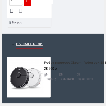
Вопрос
ВЫ СМОТРЕЛИ
Робот пылесос Xiaomi Roborock S5 
28 500 р.
В
В
В
корзину
закладки
сравнение