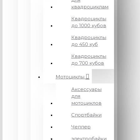
квадроциклам
Квадроциклы
до 1000 кубов
Квадроциклы
до 450 куб
Квадроциклы
до 700 кубов
Мотоциклы
Аксессуары
для
мотоциклов
Спортбайки
Чеппер
электробайки