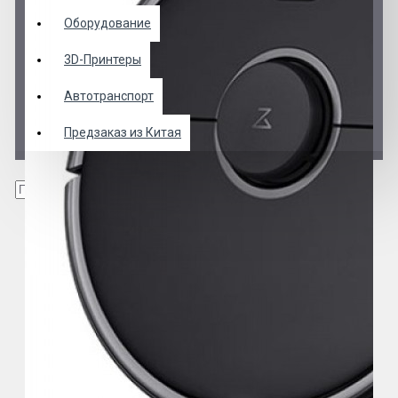
Оборудование
3D-Принтеры
Автотранспорт
Предзаказ из Китая