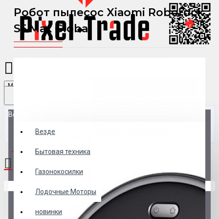
Робот пылесос Xiaomi Roborock
S5 Max Global
Menu
Везде
Везде
0 товар(ов) - 0 р.
Бытовая техника
Газонокосилки
В корзине пусто!
Лодочные Моторы
новинки