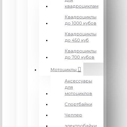
квадроциклам
Квадроциклы
до 1000 кубов
Квадроциклы
до 450 куб
Квадроциклы
до 700 кубов
Мотоциклы
Аксессуары
для
мотоциклов
Спортбайки
Чеппер
электробайки