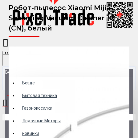
Робот-пылесос Xiaomi Mijia
Sweeping Vacuum Cleaner 1C
(CN), белый
Menu
Везде
Везде
0 товар(ов) - 0 р.
Бытовая техника
Газонокосилки
В корзине пусто!
Лодочные Моторы
новинки