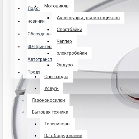
Логин
Мотоциклы
Лодочные Моторы
Аксессуары для мотоциклов
новинки
Закладки
Спортбайки
Оборудование
Чеппер
Сравнение
3D-Принтеры
электробайки
0 товар(ов) - 0 р.
Автотранспорт
Эндуро
Предзаказ из Китая
Снегоходы
В корзине пусто!
Услуги
Газонокосилки
Бытовая техника
Телевизоры
DJ оборудование