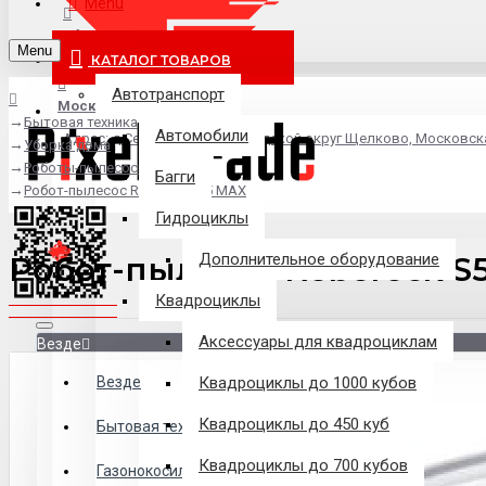
Menu
info@pixel-trade.ru
Menu
КАТАЛОГ ТОВАРОВ
Автотранспорт
Москва
Бытовая техника
Автомобили
Адрес: д.Серково, вл1А, городской округ Щелково, Московск
Уборка дома
Роботы-пылесосы
Багги
Робот-пылесос Roborock S5 MAX
Гидроциклы
Робот-пылесос Roborock S
Дополнительное оборудование
Квадроциклы
Аксессуары для квадроциклам
Везде
Везде
Квадроциклы до 1000 кубов
Квадроциклы до 450 куб
Филиалы
Бытовая техника
Квадроциклы до 700 кубов
Газонокосилки