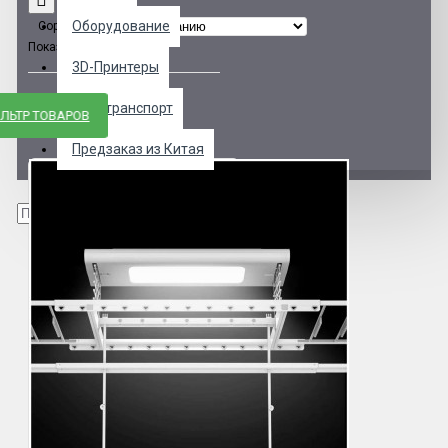
Оборудование
Сортировать:
Показывать:
3D-Принтеры
Автотранспорт
ЛЬТР ТОВАРОВ
Предзаказ из Китая