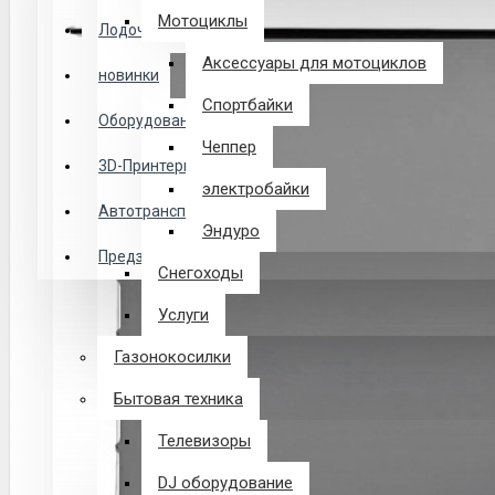
Логин
Мотоциклы
Лодочные Моторы
Аксессуары для мотоциклов
новинки
Закладки
Спортбайки
Оборудование
Чеппер
Сравнение
3D-Принтеры
электробайки
0 товар(ов) - 0 р.
Автотранспорт
Эндуро
Предзаказ из Китая
Снегоходы
В корзине пусто!
Услуги
Газонокосилки
Бытовая техника
Телевизоры
DJ оборудование