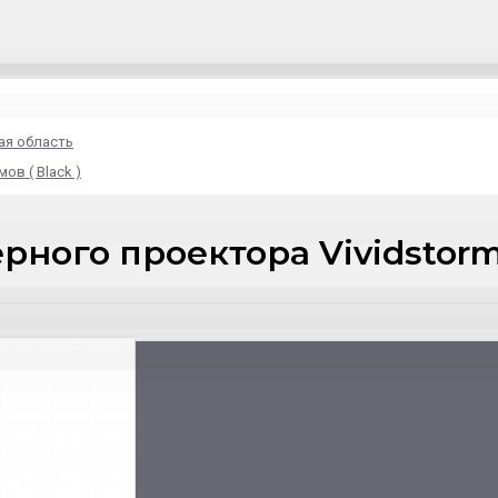
ая область
ов ( Black )
ного проектора Vividstorm S