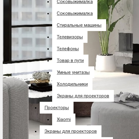
Соковыжималка
Соковыжималка
Стиральные машины
Телевизоры
Телефоны
Товар в пути
Умные унитазы
Холодильники
Экраны для проекторов
Проекторы
Xiaomi
Экраны для проекторов