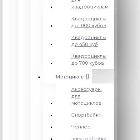
квадроциклам
Квадроциклы
до 1000 кубов
Квадроциклы
до 450 куб
Квадроциклы
до 700 кубов
Мотоциклы
Аксессуары
для
мотоциклов
Спортбайки
Чеппер
электробайки