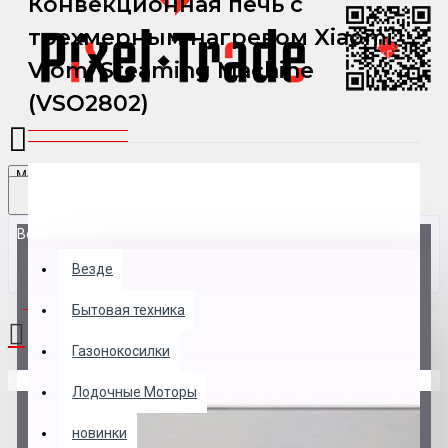
Конвекционная печь с
трехмерным нагревом Xiaomi
Viomi Steaming Machine
(VSO2802)
Menu
Везде
Везде
0 товар(ов) - 0 р.
Бытовая техника
Газонокосилки
В корзине пусто!
Лодочные Моторы
новинки