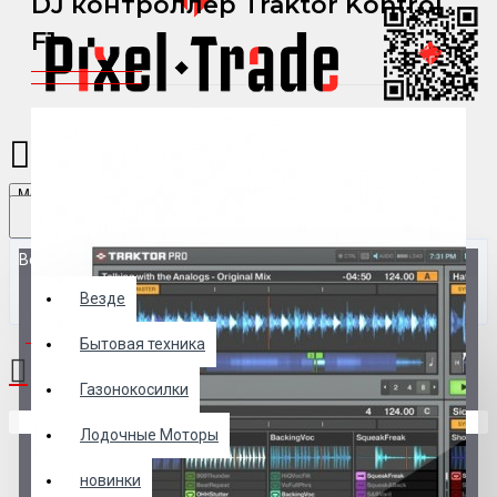
DJ контроллер Traktor Kontrol
F1
Menu
Везде
Везде
0 товар(ов) - 0 р.
Бытовая техника
Газонокосилки
В корзине пусто!
Лодочные Моторы
новинки