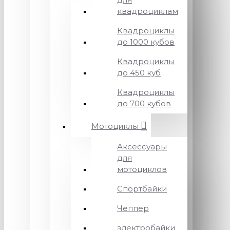
квадроциклам
Квадроциклы
до 1000 кубов
Квадроциклы
до 450 куб
Квадроциклы
до 700 кубов
Мотоциклы
Аксессуары
для
мотоциклов
Спортбайки
Чеппер
электробайки