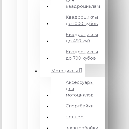
квадроциклам
Квадроциклы
до 1000 кубов
Квадроциклы
до 450 куб
Квадроциклы
до 700 кубов
Мотоциклы
Аксессуары
для
мотоциклов
Спортбайки
Чеппер
электробайки