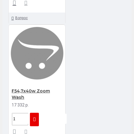
Вопрос
F54,7x40w Zoom
Wash
17 332 р.