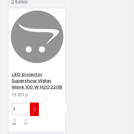
Вопрос
LED projector
Supershow Water
Wave 100 W H2O,220B
15 201 р.