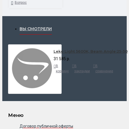
Вопрос
ВЫ СМОТРЕЛИ
Leko Light 5600K, Beam Angle:25-50
31 585 р.
В
В
В
корзину
закладки
сравнение
Меню
Договор публичной оферты