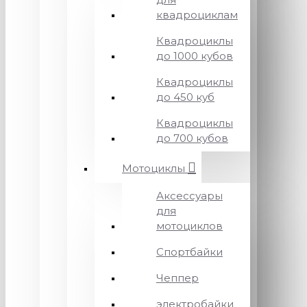
квадроциклам
Квадроциклы
до 1000 кубов
Квадроциклы
до 450 куб
Квадроциклы
до 700 кубов
Мотоциклы
Аксессуары
для
мотоциклов
Спортбайки
Чеппер
электробайки