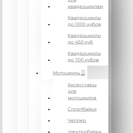
квадроциклам
Квадроциклы
до 1000 кубов
Квадроциклы
до 450 куб
Квадроциклы
до 700 кубов
Мотоциклы
Аксессуары
для
мотоциклов
Спортбайки
Чеппер
электробайки