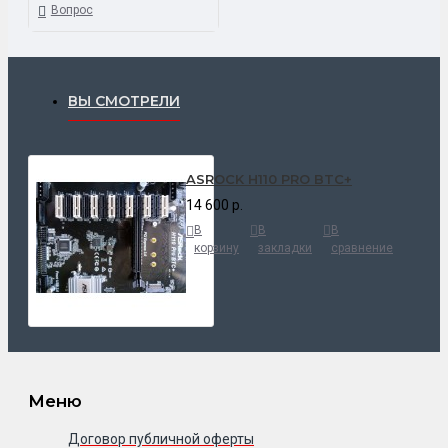
Вопрос
ВЫ СМОТРЕЛИ
ASROCK H110 PRO BTC+
14 600 р.
В
В
В
корзину
закладки
сравнение
Меню
Договор публичной оферты