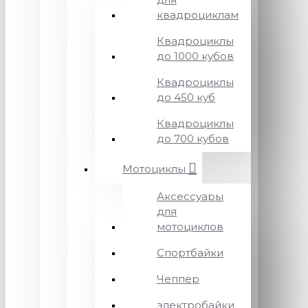
квадроциклам
Квадроциклы
до 1000 кубов
Квадроциклы
до 450 куб
Квадроциклы
до 700 кубов
Мотоциклы
Аксессуары
для
мотоциклов
Спортбайки
Чеппер
электробайки