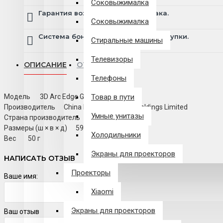
Соковыжималка
Гарантия возврата и обмена брака.
Соковыжималка
Система бонусов и подарков за покупки.
Стиральные машины
Телевизоры
ОПИСАНИЕ
ОТЗЫВЫ
Телефоны
Модель
3D Arc Edge Glass
Товар в пути
Производитель
China LITU Investment Holdings Limited
Умные унитазы
Страна производитель
Китай
Размеры (ш × в × д)
59 х 173 х 10
Холодильники
Вес
50 г
Экраны для проекторов
НАПИСАТЬ ОТЗЫВ
Проекторы
Ваше имя:
Xiaomi
Экраны для проекторов
Ваш отзыв