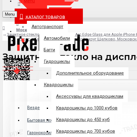
Menu
info@pixel-trade.ru
Menu
КАТАЛОГ ТОВАРОВ
Автотранспорт
Москва
Защитное стекло на дисплей Litu 3D Arc Edge Glass для Apple iPhone 8
Автомобили
Адрес: д.Серково, вл1А, городской округ Щелково, Московск
Багги
Защитное стекло на дисплей
Гидроциклы
Дополнительное оборудование
Квадроциклы
Аксессуары для квадроциклам
Везде
Везде
Квадроциклы до 1000 кубов
Квадроциклы до 450 куб
Филиалы
Бытовая техника
Квадроциклы до 700 кубов
Газонокосилки