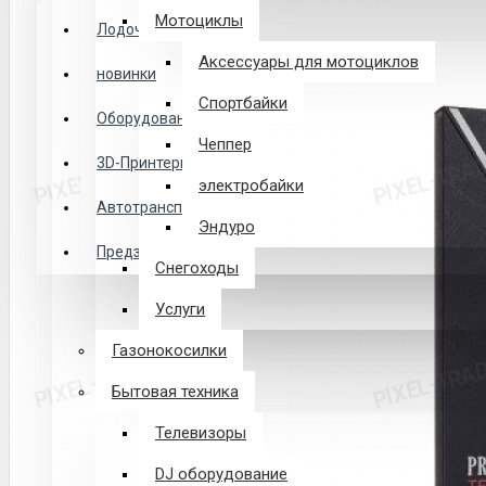
Логин
Мотоциклы
Лодочные Моторы
Аксессуары для мотоциклов
новинки
Закладки
Спортбайки
Оборудование
Чеппер
Сравнение
3D-Принтеры
электробайки
0 товар(ов) - 0 р.
Автотранспорт
Эндуро
Предзаказ из Китая
Снегоходы
В корзине пусто!
Услуги
Газонокосилки
Бытовая техника
Телевизоры
DJ оборудование