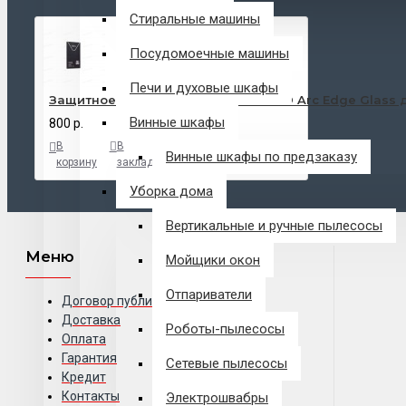
Стиральные машины
Посудомоечные машины
Печи и духовые шкафы
Защитное стекло на дисплей Litu 3D Arc Edge Glass дл
Винные шкафы
800 р.
В
В
В
Винные шкафы по предзаказу
корзину
закладки
сравнение
Уборка дома
Вертикальные и ручные пылесосы
Меню
Мойщики окон
Отпариватели
Договор публичной оферты
Доставка
Роботы-пылесосы
Оплата
Гарантия
Сетевые пылесосы
Кредит
Контакты
Электрошвабры