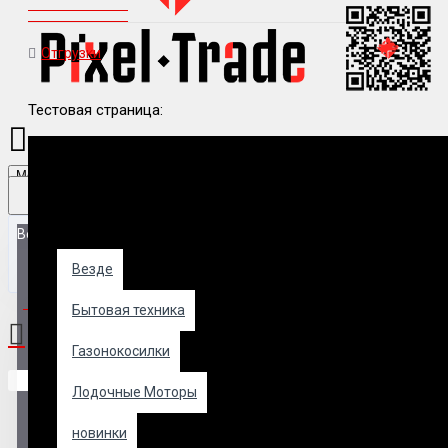
Отгрузки
Тестовая страница:
Menu
Везде
Везде
0 товар(ов) - 0 р.
Бытовая техника
Газонокосилки
В корзине пусто!
Лодочные Моторы
новинки