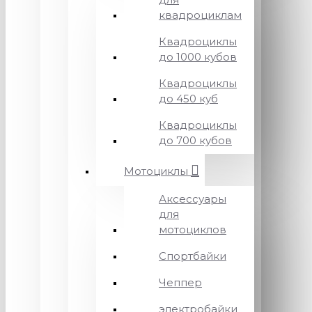
квадроциклам
Квадроциклы
до 1000 кубов
Квадроциклы
до 450 куб
Квадроциклы
до 700 кубов
Мотоциклы
Аксессуары
для
мотоциклов
Спортбайки
Чеппер
электробайки